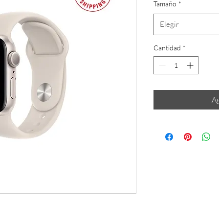
Tamaño
*
Elegir
Cantidad
*
Ag