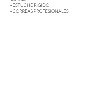
–ESTUCHE RIGIDO
–CORREAS PROFESIONALES
–PAÑO FINO PARA LIMPIEZA
«NO VIENE CON BAJOS»
Comentarios
0.0 / 5 (0)
Escribe un comentario
Comparte lo que piensas
Sé el primero en escribir un comentario.