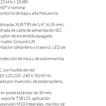
 22 kHz (-10 dB)
 60° V nominal
contorno de baja y alta frecuencia
mbinadas XLR/TRS de 1/4” (6,35 mm),
entrada de cable de alimentación IEC
rruptor de encendido/apagado,
erruptor Ground-Lift
ntación (delantero y trasero), LED de
 protección térmica y de sobremarcha
C con fusible de red
110-120,220–240 V, 50/60 Hz
ada por inyección, de polipropileno,
 en poste estándar de 36 mm,
 soporte TSB125, aplicación
spensión M10 integrales, monitor de