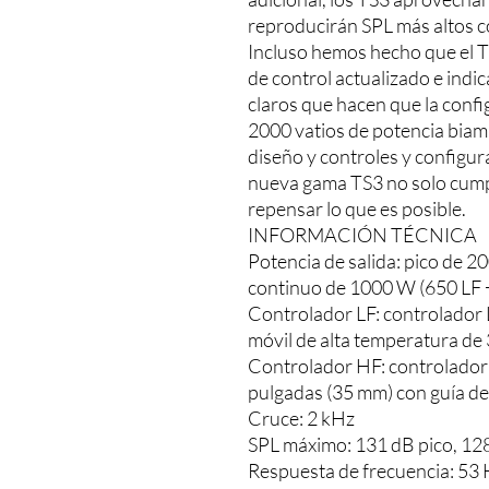
reproducirán SPL más altos c
Incluso hemos hecho que el TS
de control actualizado e indi
claros que hacen que la confi
2000 vatios de potencia biam
diseño y controles y configura
nueva gama TS3 no solo cumpl
repensar lo que es posible.
INFORMACIÓN TÉCNICA
Potencia de salida: pico de 
continuo de 1000 W (650 LF 
Controlador LF: controlador 
móvil de alta temperatura de
Controlador HF: controlador
pulgadas (35 mm) con guía de
Cruce: 2 kHz
SPL máximo: 131 dB pico, 12
Respuesta de frecuencia: 53 H