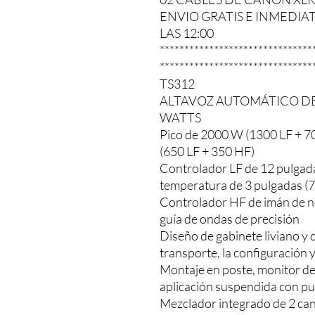
ENVIO GRATIS E INMEDIA
LAS 12:00
*******************************
*******************************
TS312
ALTAVOZ AUTOMÁTICO DE 
WATTS
Pico de 2000 W (1300 LF + 
(650 LF + 350 HF)
Controlador LF de 12 pulgada
temperatura de 3 pulgadas (
Controlador HF de imán de n
guía de ondas de precisión
Diseño de gabinete liviano y de
transporte, la configuración y
Montaje en poste, monitor de 
aplicación suspendida con p
Mezclador integrado de 2 ca