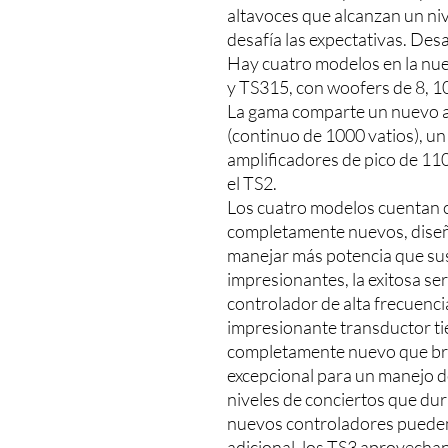
altavoces que alcanzan un niv
desafía las expectativas. Desa
Hay cuatro modelos en la nu
y TS315, con woofers de 8, 1
La gama comparte un nuevo am
(continuo de 1000 vatios), un 
amplificadores de pico de 110
el TS2.
Los cuatro modelos cuentan c
completamente nuevos, diseñ
manejar más potencia que su
impresionantes, la exitosa se
controlador de alta frecuenci
impresionante transductor ti
completamente nuevo que bri
excepcional para un manejo d
niveles de conciertos que dur
nuevos controladores pueden
adicional, los TS3 aprovechan