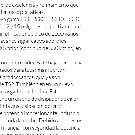
el de excelencia y refinamiento que
fía tus expectativas.
eva gama TS3: TS308, TS310, TS312
0, 12 y 15 pulgadas respectivamente.
plificador de pico de 2000 vatios
avance significativo sobre los
0 vatios (continuo de 550 vatios) en
on controladores de baja frecuencia
ados para tocar más fuerte y
s predecesores, que ya son
rie TS2. También tienen un nuevo
a cargado con bocina. Este
ene un diseño de disipador de calor
nda una disipación de calor
e potencia impresionante, incluso a
an toda la noche. Debido a que estos
 manejar con seguridad la potencia
 al máximo el mayor vataje y