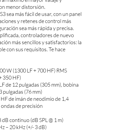
on menor distorsión.
3 sea más fácil de usar, con un panel
caciones y retenes de control más
guración sea más rápida y precisa.
plificada, controladores de nuevo
ción más sencillos y satisfactorios: la
e con sus requisitos. Te hace
2000 W (1300 LF + 700 HF) RMS
+ 350 HF)
LF de 12 pulgadas (305 mm), bobina
 3 pulgadas (76 mm)
 HF de imán de neodimio de 1,4
 ondas de precisión
8 dB continuo (dB SPL @ 1 m)
z – 20 kHz (+/- 3 dB)