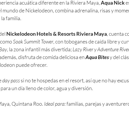
periencia acuática diferente en la Riviera Maya, 
Aqua Nick
 e
el mundo de Nickelodeon, combina adrenalina, risas y mome
la familia.
el 
Nickelodeon Hotels & Resorts Riviera Maya
, cuenta c
 como 
Soak Summit Tower
, con toboganes de caída libre y cu
 Bay
, la zona infantil más divertida; 
Lazy River y Adventure Rive
  además, disfruta de comida deliciosa en 
Aqua Bites 
y del clá
elodeon puede ofrecer.
e 
day pass
 si no te hospedas en el resort, así que no hay excu
para un día lleno de color, agua y diversión.
Maya, Quintana Roo. 
Ideal para:
 familias, parejas y aventurer