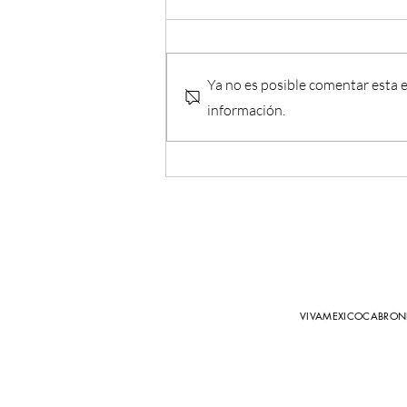
Ya no es posible comentar esta e
información.
¡Viva México Cabrones llega a
Mercado Libre con su Tienda
Oficial!
VIVAMEXICOCABRONES.C