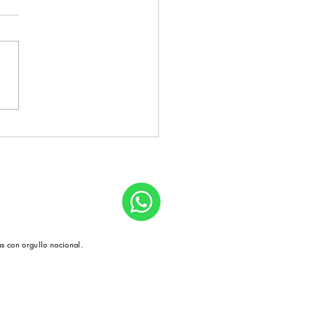
l ZaZa Austin: Lujo
que y Estilo en el
zón de la Ciudad
con orgullo nacional.