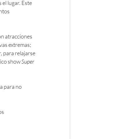
s el lugar. Este 
ntos 
on atracciones 
rvas extremas; 
r
, para relajarse 
sico show 
Super 
sa para no 
os